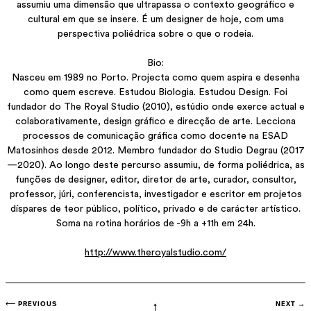
assumiu uma dimensão que ultrapassa o contexto geográfico e
designer de hoje, com uma perspectiva poliédrica sobre o
cultural em que se insere. É um designer de hoje, com uma
que o rodeia.
perspectiva poliédrica sobre o que o rodeia.
Bio:
Nasceu em 1989 no Porto. Projecta como quem aspira e desenha
como quem escreve. Estudou Biologia. Estudou Design. Foi
fundador do The Royal Studio (2010), estúdio onde exerce actual e
colaborativamente, design gráfico e direcção de arte. Lecciona
processos de comunicação gráfica como docente na ESAD
Matosinhos desde 2012. Membro fundador do Studio Degrau (2017
—2020). Ao longo deste percurso assumiu, de forma poliédrica, as
funções de designer, editor, diretor de arte, curador, consultor,
professor, júri, conferencista, investigador e escritor em projetos
díspares de teor público, político, privado e de carácter artístico.
Soma na rotina horários de -9h a +11h em 24h.
http://www.theroyalstudio.com/
⟵ PREVIOUS
NEXT →
↑