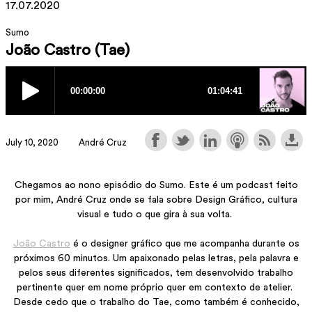
17.07.2020
Sumo
João Castro (Tae)
July 10, 2020
André Cruz
Chegamos ao nono episódio do Sumo. Este é um podcast
feito por mim, André Cruz onde se fala sobre Design
Chegamos ao nono episódio do Sumo. Este é um podcast feito
Gráfico, cultura visual e tudo o que gira à sua volta.
por mim, André Cruz onde se fala sobre Design Gráfico, cultura
visual e tudo o que gira à sua volta.
João Castro é o designer gráfico que me acompanha
durante os próximos 60 minutos. Um apaixonado pelas
João Castro
é o designer gráfico que me acompanha durante os
letras, pela palavra e pelos seus diferentes significados,
tem desenvolvido trabalho pertinente quer em nome
próximos 60 minutos. Um apaixonado pelas letras, pela palavra e
próprio quer em contexto de atelier.
pelos seus diferentes significados, tem desenvolvido trabalho
Desde cedo que o trabalho do Tae, como também é
pertinente quer em nome próprio quer em contexto de atelier.
conhecido, assumiu uma dimensão que ultrapassa o
Desde cedo que o trabalho do Tae, como também é conhecido,
contexto geográfico e cultural em que se insere. É um