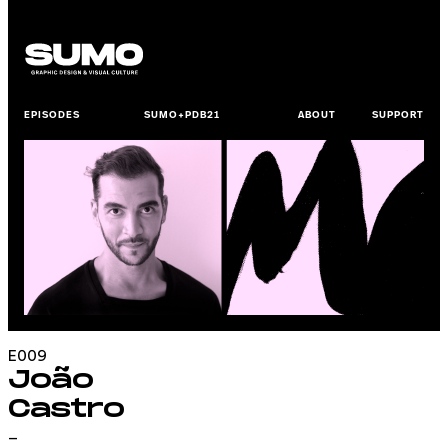
EPISODES
SUMO+PDB21
ABOUT
SUPPORT
E009
João
Castro
_